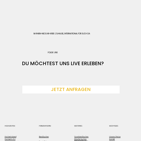
IM RHEIN-NECKAR-KREIS ZUHAUSE, INTERNATIONAL FÜR EUCH DA
FOLGE UNS
DU MÖCHTEST UNS LIVE ERLEBEN?
JETZT ANFRAGEN
WEITERES
HOCHZEITEN
FIRMENFEIERN
WICHTIGES
Hochzeitsband
Coverband buchen
Unsere Preise
Band buchen
Hochzeits-DJ
Künstler buchen
Kontakt
Partyband buchen