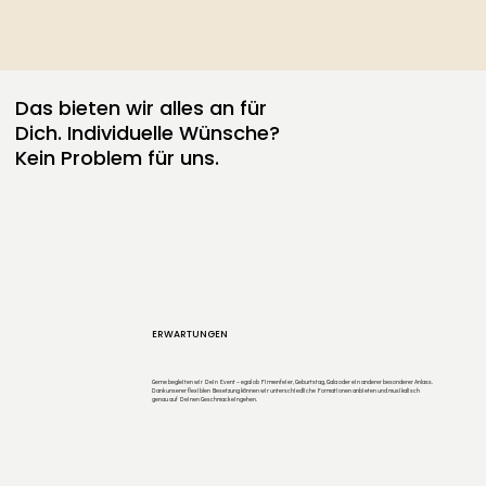
Das bieten wir alles an für
Dich. Individuelle Wünsche?
Kein Problem für uns.
ERWARTUNGEN
Gerne begleiten wir Dein Event – egal ob Firmenfeier, Geburtstag, Gala oder ein anderer besonderer Anlass.
Dank unserer flexiblen Besetzung können wir unterschiedliche Formationen anbieten und musikalisch
genau auf Deinen Geschmack eingehen.