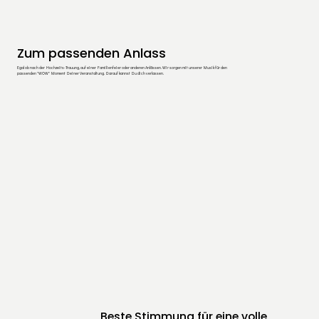
Zum passenden Anlass
Egal ob nach der Hochzeits-Trauung, auf einer Familienfeier oder anderen Anlässen. Wir sorgen mit unserer Musik für den
passenden "WOW" Moment Deiner Veranstaltung. Darauf kannst Du dich verlassen.
Beste Stimmung für eine volle