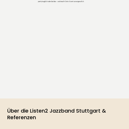
partytauglich oder beides – und macht Dein Event unvergesslich.
Über die Listen2 Jazzband Stuttgart &
Referenzen