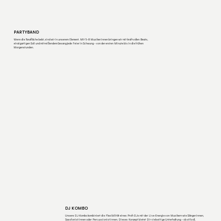
PARTYBAND
Wenn die Tanzfläche bebt, sind wir in unserem Element. Mit 5–8 Musiker:innen bringen wir mit kraftvollen Beats,
einzigartigen Soli und mitreißendem Gesang jede Feier in Schwung – von der ersten Minute bis in die frühen
Morgenstunden.
DJ KOMBO
Unsere DJ-Kombo kombiniert die Flexibilität eines Profi-DJs mit der Live-Energie von Musikern wie Sänger:innen,
Saxofonist:innen oder Percussionist:innen. Dieses Konzept bietet Dir vielseitige Unterhaltung – ob stilvoll,