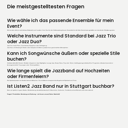
Die meistgestelltesten Fragen
Wie wähle ich das passende Ensemble für mein
Event?
Wir beraten dich je nach Anlass, Gästezahl und Location. Vom Duo für den Sektempfang bis zum Ensemble für die Gala. Gemeinsam gestalten wir das ideale Musikprogramm.
Welche Instrumente sind Standard bei Jazz Trio
oder Jazz Duo?
Jazz Trio: meist Piano, Kontrabass, Saxophon oder Schlagzeug.
Jazz Duo: z. B. Gesang & Klavier oder Saxophon & Gitarre, passend zur gewünschten Atmosphäre.
Kann ich Songwünsche äußern oder spezielle Stile
buchen?
Selbstverständlich! Unsere Musiker integrieren Jazz-Highlights, Lounge Jazz, Bossa Nova, Pop oder Deine Lieblingssongs individuell ins Programm, inklusive besonderer
Arrangements für Trauungen oder Firmenjubiläen.
Wie lange spielt die Jazzband auf Hochzeiten
oder Firmenfeiern?
Die Spielzeit passen wir flexibel deinem Ablauf an. Du erhältst ein transparentes Angebot mit Spielzeit und Preis.
Ist Listen2 Jazz Band nur in Stuttgart buchbar?
Nein, wir spielen in ganz Baden-Württemberg, deutschlandweit (z. B. Mannheim, Karlsruhe, Frankfurt) und auf Wunsch auch international.
Fragen? Persönliche Beratung und Buchung – wir freuen uns auf Deine Nachricht!