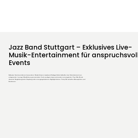
Jazz Band Stuttgart – Exklusives Live-
Musik-Entertainment für anspruchsvol
Events
Exklusive Events verdienen besondere Musik. Unsere Jazzband Stuttgart liefert stilvolles Live-Entertainment von
entspannter Lounge-Musik bis zu groovendem Funk, souligem Jazz und modern arrangierten Pop-Hits. Ob als
dezente Begleitung beim Empfang oder energiegeladenes Highlight deiner Party. Wir schaffen Atmosphäre und
Emotionen.