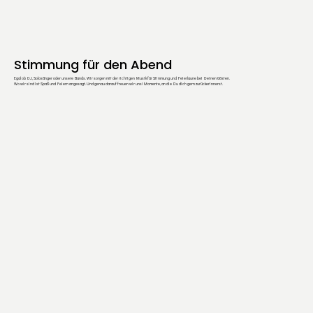
Stimmung für den Abend
Egal ob DJ, Solosänger oder unsere Bands. Wir sorgen mit der richtigen Musik für Stimmung und Feierlaune bei Deinen Gösten.
Wo wir sind ist Spaß und Feiern angesagt. Und genau darauf freuen wir uns! Momente, an die Du dich gern zurückerinnerst.