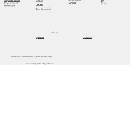
Event DJ
Sängerin zur Hochzeit
Blog
Hörproben
Sänger zur Hochzeit
Partner
Jazz Band
Hochzeits-Duo
Event Entertainment
Back to top
Impressum
Datenschutz
Webdesign & technische Umsetzung Finkenberger Design Studio
Copyrights ©Listen2 2024 | All rights Reserved