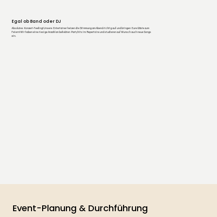
Egal ob Band oder DJ
Absolutes Konzert-Feeling! Unsere Entertainer heizen die Stimmung am Abend richtig auf und bringen Eure Gäste zum
Feiern! Wir haben eine riesige Anzahl an beliebten Partyhits im Repertoire und studieren auf Wunsch auch neue Songs
ein.
Event-Planung & Durchführung