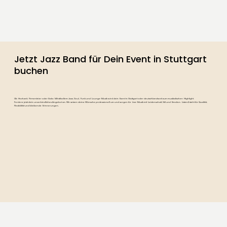
Jetzt Jazz Band für Dein Event in Stuttgart
buchen
Ob Hochzeit, Firmenfeier oder Gala: Mit stilvollem Jazz, Soul, Funk und Lounge-Musik wird dein Event in Stuttgart oder deutschlandweit zum musikalischen Highlight.
Fordere jetzt dein unverbindliches Angebot an. Wir setzen deine Wünsche professionell um und sorgen für Live-Musik mit Leidenschaft, Stil und Emotion. Listen2 steht für Qualität,
Flexibilität und bleibende Erinnerungen.