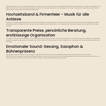
Mit Listen2 buchst du nicht nur eine Jazzband, sondern ein erfahrenes Team, das sich um die gesamte musikalische Gestaltung deines Events kümmert. Professionell, zuverlässig und mit
Blick fürs Detail. Von der ersten Beratung bis zum letzten Ton stimmen wir Programm, Zeitplan und Technik passgenau auf Location und Anlass ab. Du kannst dich entspannt deinen
Gästen widmen und wir sorgen für das perfekte Musikerlebnis.
Hochzeitsband & Firmenfeier – Musik für alle
Anlässe
Ob stilvolle Trauungsmusik, geschmackvolle Hintergrundmusik zum Empfang oder die ausgelassene Partyband für Dein Corporate Event. Unsere Jazz Band Stuttgart liefert zu jedem
Anlass die passende Live-Musik. Mit einem Team aus erfahrenen Musikern und Künstlern bieten wir Dir emotionale Unterhaltung, die Gäste jeden Alters anspricht und nachhaltig
begeistert.
Transparente Preise, persönliche Beratung,
erstklassige Organisation
Du erhältst von Anfang an volle Transparenz: In einem individuellen Beratungsgespräch klären wir Gage, Besetzung (Duo, Trio, Ensemble), Repertoire und Ablauf zur Umsetzung. Wir
gestalten ein passgenaues Angebot, ohne versteckte Kosten, aber mit Spielraum für deine Wünsche und dein Budget. Auch vor Ort begleiten wir dein Event zuverlässig und mit Liebe
zum Detail.
Emotionaler Sound: Gesang, Saxophon &
Bühnenpräsenz
Unvergessliche Momente entstehen durch musikalische Leidenschaft. Unsere Jazzband vereint ausdrucksstarken Gesang, markantes Saxophon und beeindruckende
Bühnenpräsenz. Ob entspannte Lounge-Vibes, gefühlvolle Balladen oder groovende Funk-Sounds. Jedes Bandmitglied bringt Können, Charme und Herzblut auf die Bühne. Vom
dezenten Hintergrundsound bis zur dynamischen Partyshow gestalten wir jeden Auftritt individuell und stimmungsvoll.