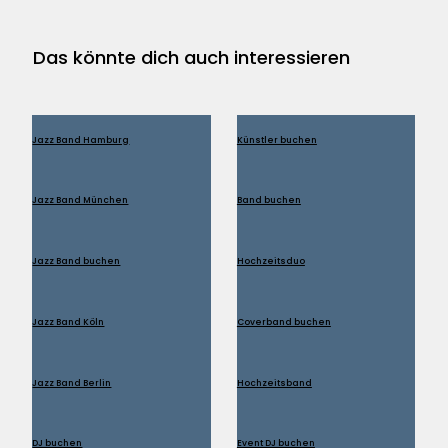
Das könnte dich auch interessieren
Jazz Band Hamburg
Künstler buchen
Jazz Band München
Band buchen
Jazz Band buchen
Hochzeitsduo
Jazz Band Köln
Coverband buchen
Jazz Band Berlin
Hochzeitsband
DJ buchen
Event DJ buchen