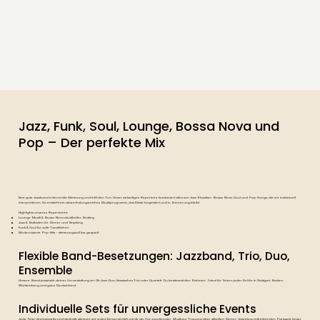
Jazz, Funk, Soul, Lounge, Bossa Nova und
Pop – Der perfekte Mix
Eine gute Jazzband erkennt die Stimmung und trifft den Ton. Unser vielseitiges Repertoire kombiniert alles von Jazz-Klassiker, Bossa Nova, Soul und Pop-Songs, die wir individuell
interpretieren. So entsteht ein abwechslungsreiches Musikprogramm, das Gäste begeistert und in Erinnerung bleibt.
Highlights unseres Repertoires:
Lounge-Musik & Bossa Nova als stilvoller Einstieg
Jazz & Balladen für Dinner und Empfang
Funk & Soul für volle Tanzflächen
Modernisierte Pop-Hits – stimmungsvoll live gespielt
Flexible Band-Besetzungen: Jazzband, Trio, Duo,
Ensemble
Unsere Band passt sich deiner Veranstaltung an: Ob Jazz-Duo, klassisches Trio oder Quartett. Du bestimmst den Rahmen. Ideal für Feiern jeder Größe in Stuttgart, Baden-
Württemberg und ganz Deutschland.
Individuelle Sets für unvergessliche Events
Jede Feier ist einzigartig und deshalb stimmen wir jedes Set persönlich mit dir ab. Von emotionaler Musik zur Trauung über stilvollen Dinner-Jazz bis zu mitreißenden Partysets. Unser