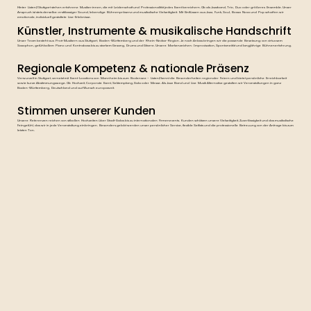
Hinter Listen2 Stuttgart stehen erfahrene Musiker:innen, die mit Leidenschaft und Professionalität jedes Event bereichern. Ob als Jazzband, Trio, Duo oder größeres Ensemble. Unser
Anspruch ist stets derselbe: erstklassiger Sound, lebendige Bühnenpräsenz und musikalische Vielseitigkeit. Mit Einflüssen aus Jazz, Funk, Soul, Bossa Nova und Pop schaffen wir
emotionale, individuell gestaltete Live-Erlebnisse.
Künstler, Instrumente & musikalische Handschrift
Unser Team besteht aus Profi-Musikern aus Stuttgart, Baden-Württemberg und der Rhein-Neckar-Region. Je nach Anlass bringen wir die passende Besetzung: von virtuosem
Saxophon, gefühlvollem Piano und Kontrabass bis zu starkem Gesang, Drums und Gitarre. Unsere Markenzeichen: Improvisation, Spontaneität und langjährige Bühnenerfahrung.
Regionale Kompetenz & nationale Präsenz
Verwurzelt in Stuttgart, vernetzt mit Event-Locations von Mannheim bis zum Bodensee – Listen2 kennt die Besonderheiten regionaler Feiern und bietet persönliche Erreichbarkeit
sowie kurze Abstimmungswege. Ob Hochzeit, Corporate Event, Sektempfang, Gala oder Messe. Als Jazz Band und Live Musik Alternative gestalten wir Veranstaltungen in ganz
Baden-Württemberg, Deutschland und auf Wunsch europaweit.
Stimmen unserer Kunden
Unsere Referenzen reichen von stilvollen Hochzeiten über Stadt-Galas bis zu internationalen Firmenevents. Kunden schätzen unsere Vielseitigkeit, Zuverlässigkeit und das musikalische
Feingefühl, das wir in jede Veranstaltung einbringen. Besonders gelobt werden unser persönlicher Service, flexible Setlists und die professionelle Betreuung von der Anfrage bis zum
letzten Ton.