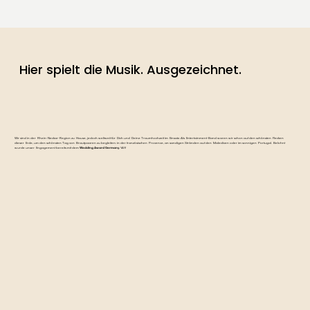
Hier spielt die Musik. Ausgezeichnet.
Wir sind in der Rhein-Neckar-Region zu Hause, jedoch weltweit für Dich und Deine Traumhochzeit im Einsatz. Als Entertainment-Band waren wir schon auf den schönsten Flecken
dieser Erde, um den schönsten Tag von Brautpaaren zu begleiten: in der französischen Provence, an sandigen Stränden auf den Malediven oder im sonnigen Portugal. Belohnt
wurde unser Engagement bereits mit dem
Wedding Award Germany
. YAY!