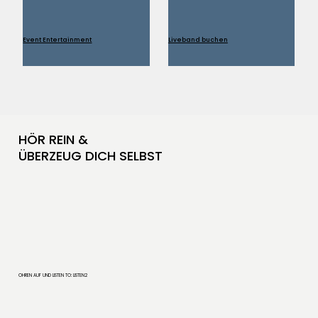
Event Entertainment
Liveband buchen
HÖR REIN &
ÜBERZEUG DICH SELBST
OHREN AUF UND LISTEN TO: LISTEN2