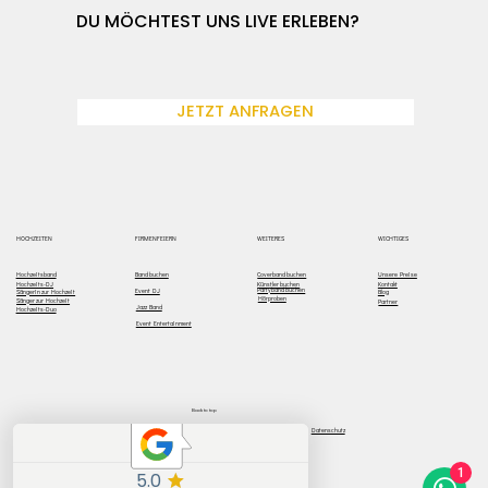
DU MÖCHTEST UNS LIVE ERLEBEN?
JETZT ANFRAGEN
WEITERES
HOCHZEITEN
FIRMENFEIERN
WICHTIGES
Hochzeitsband
Coverband buchen
Unsere Preise
Band buchen
Hochzeits-DJ
Künstler buchen
Kontakt
Partyband buchen
Event DJ
Sängerin zur Hochzeit
Blog
Hörproben
Sänger zur Hochzeit
Partner
Jazz Band
Hochzeits-Duo
Event Entertainment
Back to top
Impressum
Datenschutz
1