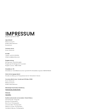
IMPRESSUM
Angaben gemäß § 5 TMG:
Listen2 GmbH
Weihererweg 1a
83483 Bischofswiesen
Deutschland
Vertreten durch:
Kerim Kelmendi
Kontakt:
Telefon: +49 151 51707790
E-Mail: info@listen2band.de
Registereintrag:
Eintragung im Handelsregister.
Registergericht: Amtsgericht Traunstein
Registernummer: HRB 33380
Umsatzsteuer-ID:
Umsatzsteuer-Identifikationsnummer gemäß § 27 a Umsatzsteuergesetz: DE450658646
Unternehmensgegenstand:
Künstlervermittlung und Fotografieservice für Hochzeiten & Events
Verantwortlich für den Inhalt nach § 55 Abs. 2 RStV:
Kerim Kelmendi
Weihererweg 1a
83483 Bischofswiesen
Webdesign & technische Umsetzung
Finkenberger Design Studio
Webtexte
Lisa Seiller
Quellennachweis der verwendeten Fotos & Videos
Sandy Schuster Fotografie
Neupap Photographie
Bina Terré Photographie
Jeanette Kilian Photographie
Stephan Presser Photography
Candida & Max Jan Photographie