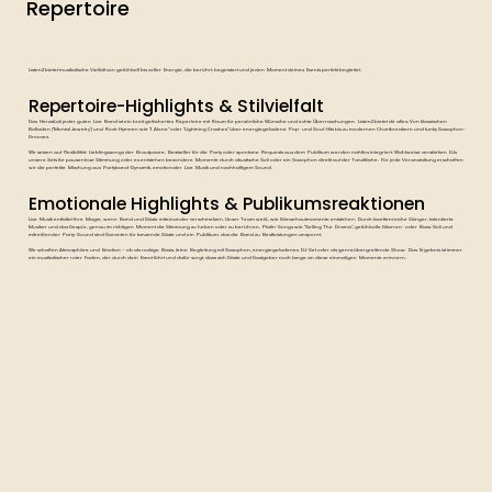
Repertoire
Listen2 bietet musikalische Vielfalt von gefühlvoll bis voller Energie, die berührt, begeistert und jeden Moment deines Events perfekt begleitet.
Repertoire-Highlights & Stilvielfalt
Das Herzstück jeder guten Live Band ist ein breit gefächertes Repertoire mit Raum für persönliche Wünsche und echte Überraschungen. Listen2 bietet dir alles: Von klassischen
Balladen ("Mental Jewelry") und Rock-Hymnen wie "I Alone" oder "Lightning Crashes" über energiegeladene Pop- und Soul-Hits bis zu modernen Chartbreakern und funky Saxophon-
Grooves.
Wir setzen auf Flexibilität: Lieblingssongs der Brautpaare, Bestseller für die Party oder spontane Requests aus dem Publikum werden nahtlos integriert. Wahlweise verstärken DJs
unsere Sets für pausenlose Stimmung oder es entstehen besondere Momente durch akustische Soli oder ein Saxophon direkt auf der Tanzfläche. Für jede Veranstaltung erschaffen
wir die perfekte Mischung aus Partyband-Dynamik, emotionaler Live Musik und nachhaltigem Sound.
Emotionale Highlights & Publikumsreaktionen
Live Musik entfaltet ihre Magie, wenn Band und Gäste miteinander verschmelzen. Unser Team weiß, wie Gänsehautmomente entstehen: Durch facettenreiche Sänger, talentierte
Musiker und das Gespür, genau im richtigen Moment die Stimmung zu heben oder zu berühren. Platin-Songs wie "Selling The Drama", gefühlvolle Gitarren- oder Bass-Soli und
mitreißender Party-Sound sind Garanten für tanzende Gäste und ein Publikum, das die Band zu Bestleistungen anspornt.
Wir schaffen Atmosphäre und Emotion – ob als rockige Basis, feine Begleitung mit Saxophon, energiegeladenes DJ-Set oder als genreübergreifende Show. Das Ergebnis ist immer
ein musikalischer roter Faden, der durch dein Event führt und dafür sorgt, dass sich Gäste und Gastgeber noch lange an diese einmaligen Momente erinnern.