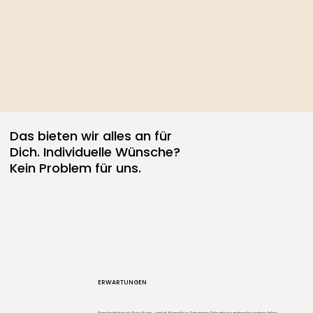
Das bieten wir alles an für
Dich. Individuelle Wünsche?
Kein Problem für uns.
ERWARTUNGEN
Gerne begleiten wir Dein Event – egal ob Firmenfeier, Geburtstag, Gala oder ein anderer besonderer Anlass.