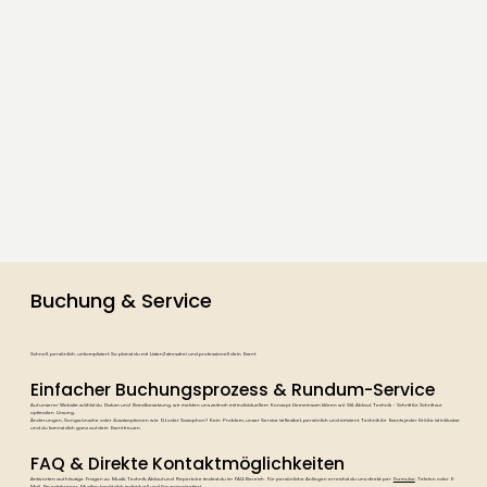
Buchung & Service
Schnell, persönlich, unkompliziert: So planst du mit Listen2 stressfrei und professionell dein Event.
Einfacher Buchungsprozess & Rundum-Service
Auf unserer Website wählst du Datum und Bandbesetzung, wir melden uns zeitnah mit individuellem Konzept. Gemeinsam klären wir Stil, Ablauf, Technik – Schritt für Schritt zur
optimalen Lösung.
Änderungen, Songwünsche oder Zusatzoptionen wie DJ oder Saxophon? Kein Problem, unser Service ist flexibel, persönlich und effizient. Technik für Events jeder Größe ist inklusive
und du kannst dich ganz auf dein Event freuen.
FAQ & Direkte Kontaktmöglichkeiten
Antworten auf häufige Fragen zu Musik, Technik, Ablauf und Repertoire findest du im FAQ-Bereich. Für persönliche Anliegen erreichst du uns direkt: per
Formular
, Telefon oder E-
Mail. Ein erfahrener Musiker berät dich individuell und lösungsorientiert.