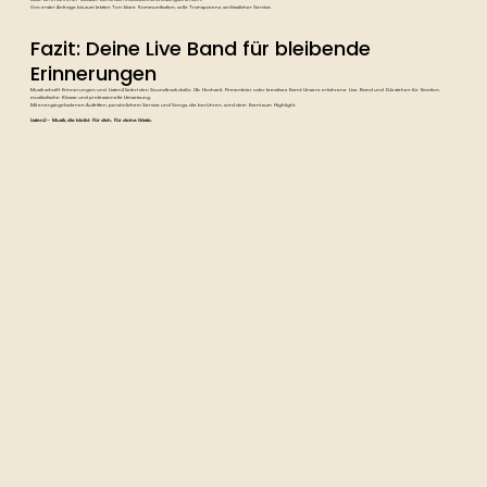
Von erster Anfrage bis zum letzten Ton: klare Kommunikation, volle Transparenz, verlässlicher Service.
Fazit: Deine Live Band für bleibende
Erinnerungen
Musik schafft Erinnerungen und Listen2 liefert den Soundtrack dafür. Ob Hochzeit, Firmenfeier oder kreatives Event: Unsere erfahrene Live Band und DJs stehen für Emotion,
musikalische Klasse und professionelle Umsetzung.
Mit energiegeladenen Auftritten, persönlichem Service und Songs, die berühren, wird dein Event zum Highlight.
Listen2 – Musik, die bleibt. Für dich. Für deine Gäste.