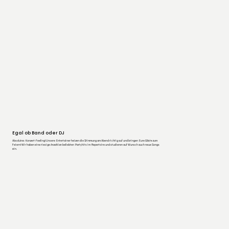
Egal ob Band oder DJ
Absolutes Konzert-Feeling! Unsere Entertainer heizen die Stimmung am Abend richtig auf und bringen Eure Gäste zum
Feiern! Wir haben eine riesige Anzahl an beliebten Partyhits im Repertoire und studieren auf Wunsch auch neue Songs
ein.