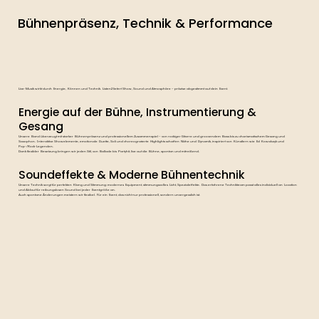
Bühnenpräsenz, Technik & Performance
Live-Musik wirkt durch Energie, Können und Technik. Listen2 liefert Show, Sound und Atmosphäre – präzise abgestimmt auf dein Event.
Energie auf der Bühne, Instrumentierung &
Gesang
Unsere Band überzeugt mit starker Bühnenpräsenz und professionellem Zusammenspiel – von rockiger Gitarre und groovendem Bass bis zu charismatischem Gesang und
Saxophon. Interaktive Showelemente, emotionale Duette, Soli und choreografierte Highlights schaffen Nähe und Dynamik, inspiriert von Künstlern wie Ed Kowalczyk und
Pop-/Rock-Legenden.
Dank flexibler Besetzung bringen wir jeden Stil, von Ballade bis Partyhit, live auf die Bühne, spontan und mitreißend.
Soundeffekte & Moderne Bühnentechnik
Unsere Technik sorgt für perfekten Klang und Stimmung: modernes Equipment, stimmungsvolles Licht, Spezialeffekte. Das erfahrene Technikteam passt alles individuell an Location
und Ablauf für reibungslosen Sound bei jeder Eventgröße an.
Auch spontane Änderungen meistern wir flexibel. Für ein Event, das nicht nur professionell, sondern unvergesslich ist.