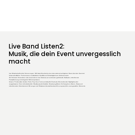
Live Band Listen2:
Musik, die dein Event unvergesslich
macht
Live-Musik schafft echte Erinnerungen. Mit
Listen2
buchst du eine international verfügbare Band, die dein Event mit
leidenschaftlicher Performance, musikalischer Qualität und Vielseitigkeit zum Erlebnis macht.
Ob Hochzeit, Firmenfeier oder besonderes Live-Erlebnis: wir verbinden gefühlvolle Balladen, mitreißende
Partystimmung und elegante Bühnenpräsenz.
Unsere Profimusiker decken Rock, Pop, Soul, Funk und aktuelle Charts ab. Ob emotionale Highlights oder
ausgelassene Feier mit individueller Musikauswahl, flexibler Besetzung (Band, DJ, Saxophon, Gitarre, Bass) und
mitreißendem Entertainment. Wir sorgen als PArtyband deutschlandweit & europaweit für unvergessliche Momente.