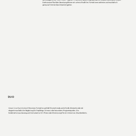
Dank unserer flexiblen Besetzung können wir unterschiedliche Formationen anbieten und musikalisch
genau auf Deinen Geschmack eingehen.
DUO
Unser Live-Duo ist eine 2-Personen-Formation, perfekt für emotionale und stilvolle Momente oder als
elegante musikalische Begleitung für Empfänge, Dinners oder besondere Programmpunkte. Die
Kombination aus Gesang und Instrument (z. B. E-Piano oder Gitarre) sorgt für ein intensives Musikerlebnis.