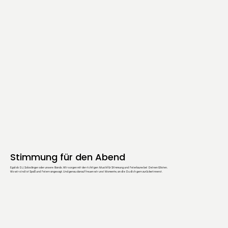
Stimmung für den Abend
Egal ob DJ, Solosänger oder unsere Bands. Wir sorgen mit der richtigen Musik für Stimmung und Feierlaune bei Deinen Gösten.
Wo wir sind ist Spaß und Feiern angesagt. Und genau darauf freuen wir uns! Momente, an die Du dich gern zurückerinnerst.