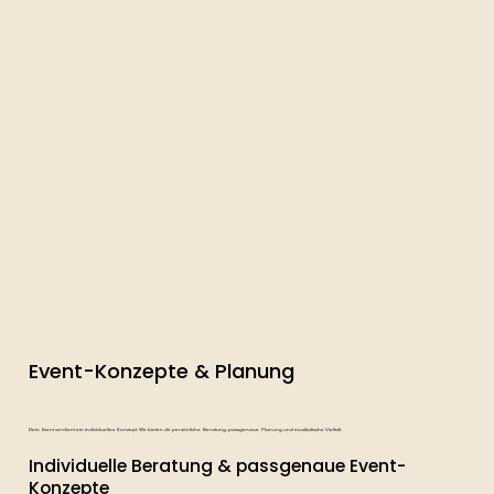
Event-Konzepte & Planung
Dein Event verdient ein individuelles Konzept. Wir bieten dir persönliche Beratung, passgenaue Planung und musikalische Vielfalt.
Individuelle Beratung & passgenaue Event-
Konzepte