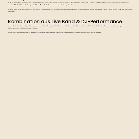
Jede Veranstaltung ist anders und wir entwickeln den passenden Musik- und Ablaufplan für dich. Wünsche, Gästeprofil, Location und Timing fließen in ein stimmiges Gesamtkonzept
ein: Live-Musik, DJ, Wunsch-Songs oder Show-Acts – flexibel kombinierbar, perfekt abgestimmt.
Unsere Band begleitet Trauung, Empfang und Party individuell mit variabler Besetzung, abgestimmter Setlist und Musik, die berührt. Deine Ideen + unser Know-how = ein Event, das
begeistert.
Kombination aus Live Band & DJ-Performance
Maximale Vielfalt: Unsere Hybridlösung vereint Live-Band-Energie mit DJ-Flow. Ideal für Hochzeiten & Firmenfeiern, z. B. Start mit stilvoller Live-Performance, Übergang zur tanzbaren
DJ-Party, spontane Musikwünsche inklusive.
Band und DJ stimmen sich live für stimmige Übergänge, durchgängige Stimmung und musikalische Highlights ab, die keine Pause kennen.