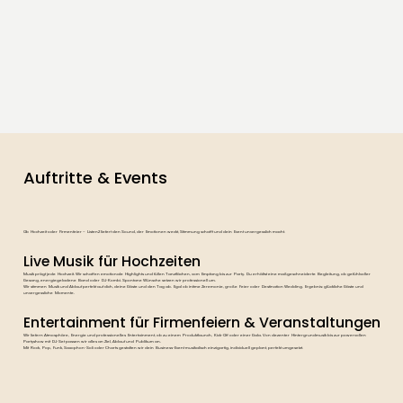
Auftritte & Events
Ob Hochzeit oder Firmenfeier – Listen2 liefert den Sound, der Emotionen weckt, Stimmung schafft und dein Event unvergesslich macht.
Live Musik für Hochzeiten
Musik prägt jede Hochzeit. Wir schaffen emotionale Highlights und füllen Tanzflächen, vom Empfang bis zur Party. Du erhältst eine maßgeschneiderte Begleitung, ob gefühlvoller
Gesang, energiegeladene Band oder DJ-Kombi. Spontane Wünsche setzen wir professionell um.
Wir stimmen Musik und Ablauf perfekt auf dich, deine Gäste und den Tag ab. Egal ob intime Zeremonie, große Feier oder Destination Wedding. Ergebnis: glückliche Gäste und
unvergessliche Momente.
Entertainment für Firmenfeiern & Veranstaltungen
Wir liefern Atmosphäre, Energie und professionelles Entertainment, ob zu einem Produktlaunch, Kick-Off oder einer Gala. Von dezenter Hintergrundmusik bis zur powervollen
Partyshow mit DJ-Set passen wir alles an Ziel, Ablauf und Publikum an.
Mit Rock, Pop, Funk, Saxophon-Soli oder Charts gestalten wir dein Business-Event musikalisch einzigartig, individuell geplant, perfekt umgesetzt.