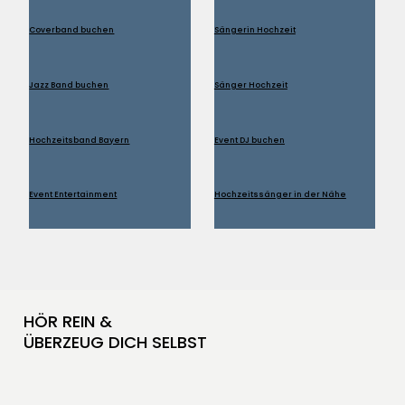
Coverband buchen
Sängerin Hochzeit
Jazz Band buchen
Sänger Hochzeit
Hochzeitsband Bayern
Event DJ buchen
Event Entertainment
Hochzeitssänger in der Nähe
HÖR REIN &
ÜBERZEUG DICH SELBST