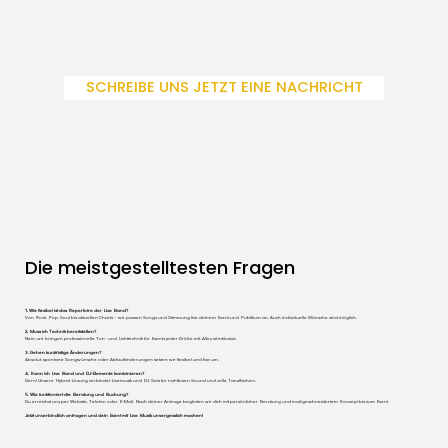
SCHREIBE UNS JETZT EINE NACHRICHT
Die meistgestelltesten Fragen
1. Wie flexibel ist das Repertoire der Live Band?
Von Rock, Pop, Soul bis aktuellen Charts – wir passen Songs und Stimmung live deinem Event und Publikum an. Auch individuelle Wünsche sind möglich.
2. Muss ich Technik bereitstellen?
Nein, wir bringen professionelle Ton- und Lichttechnik für Events jeder Größe mit. Alles ist inklusive.
3. Gehen kurzfristige Änderungen?
Absolut, spontane Songwünsche oder Ablaufänderungen setzen wir flexibel und live um.
4. Kann ich Live Band und DJ-Elemente kombinieren?
Gern! Unsere Hybrid-Lösung verbindet Livemusik und DJ-Sets für nahtlosen Sound und volle Tanzflächen.
5. Wie funktioniert die Beratung und Buchung?
Du erreichst uns per Website, Telefon oder E-Mail. Nach deiner Anfrage begleiten wir dich mit persönlicher Beratung und maßgeschneidertem Konzept bis zum Event.
Jetzt unverbindlich anfragen und dein Event mit Live Musik unvergesslich machen!