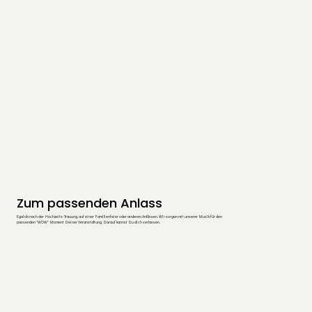
Zum passenden Anlass
Egal ob nach der Hochzeits-Trauung, auf einer Familienfeier oder anderen Anlässen. Wir sorgen mit unserer Musik für den
passenden "WOW" Moment Deiner Veranstaltung. Darauf kannst Du dich verlassen.