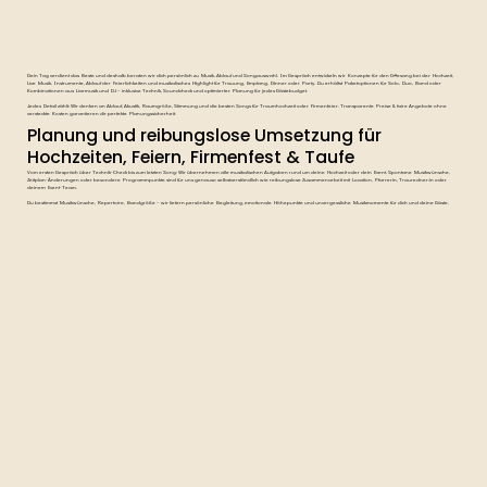
Dein Tag verdient das Beste und deshalb beraten wir dich persönlich zu Musik, Ablauf und Songauswahl. Im Gespräch entwickeln wir Konzepte für den G#esang bei der Hochzeit,
Live Musik, Instrumente, Ablauf der Feierlichkeiten und musikalisches Highlight für Trauung, Empfang, Dinner oder Party. Du erhältst Paketoptionen für Solo, Duo, Band oder
Kombinationen aus Livemusik und DJ – inklusive Technik, Soundcheck und optimierter Planung für jedes Gästebudget.
Jedes Detail zählt: Wir denken an Ablauf, Akustik, Raumgröße, Stimmung und die besten Songs für Traumhochzeit oder Firmenfeier. Transparente Preise & faire Angebote ohne
versteckte Kosten garantieren dir perfekte Planungssicherheit.
Planung und reibungslose Umsetzung für
Hochzeiten, Feiern, Firmenfest & Taufe
Vom ersten Gespräch über Technik-Check bis zum letzten Song: Wir übernehmen alle musikalischen Aufgaben rund um deine Hochzeit oder dein Event. Spontane Musikwünsche,
Zeitplan-Änderungen oder besondere Programmpunkte sind für uns genauso selbstverständlich wie reibungslose Zusammenarbeit mit Location, Pfarrerin, Trauredner:in oder
deinem Event-Team.
Du bestimmst Musikwünsche, Repertoire, Bandgröße – wir liefern persönliche Begleitung, emotionale Höhepunkte und unvergessliche Musikmomente für dich und deine Gäste.