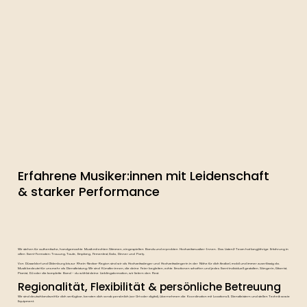
Erfahrene Musiker:innen mit Leidenschaft
& starker Performance
Wir stehen für authentische, handgemachte Musik mit echten Stimmen, eingespielten Bands und erprobten Hochzeitsmusiker-Innen. Das Listen2-Team hat langjährige Erfahrung in
allen Event-Formaten: Trauung, Taufe, Empfang, Firmenfest, Gala, Dinner und Party.
Von Düsseldorf und Oldenburg bis zur Rhein-Neckar-Region sind wir als Hochzeitssänger und Hochzeitssängerin in der Nähe für dich flexibel, mobil und immer zuverlässig da.
Musik bedeutet für uns mehr als Dienstleistung: Wir sind Künstler:innen, die deine Feier begleiten, echte Emotionen schaffen und jedes Event individuell gestalten. Sängerin, Gitarrist,
Pianist, DJ oder die komplette Band – du wählst deine Lieblingsformation, wir liefern den Rest.
Regionalität, Flexibilität & persönliche Betreuung
Wir sind deutschlandweit für dich verfügbar, beraten dich vorab persönlich (vor Ort oder digital), übernehmen die Koordination mit Locations & Dienstleistern und stellen Technik sowie
Equipment.