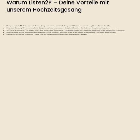
Warum Listen2? – Deine Vorteile mit
unserem Hochzeitsgesang
Maßgeschneiderte Musik-Konzepte: kein Standardprogramm, sondern individuelle Songauswahl, flexible Instrumentierung (Gitarre, Klavier, Band, DJ).
Persönliche Beratung: Wir nehmen uns Zeit für dich, gehen auf eure Musikwünsche, Budget und Ablauf ein. Damit alles vom Einzug bis zur Party stimmt.
Jahrelange Erfahrung als Profi-Musiker-Innen: Jede Hochzeit, jede Trauung, jede Veranstaltung profitiert von technisch wie künstlerisch herausragender Live Performance.
Regionale Nähe, schnelle Organisation: Hochzeitssängerinnen in Düsseldorf, Oldenburg, Rhein-Neckar-Region, deutschlandweit – zuverlässig, flexibel, pünktlich.
Rundum-Sorglos-Service: Soundcheck, Technik, Planung, Songbook, Wunschlieder – alles abgestimmt, alles stressfrei.