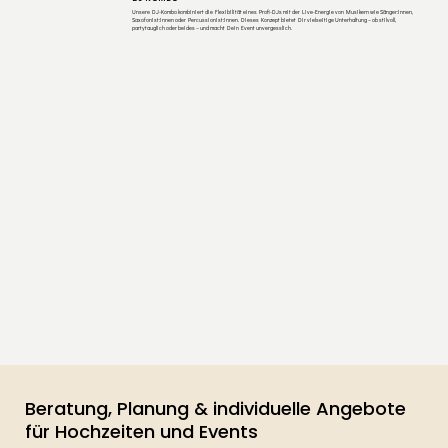
Unsere DJ-Kombo kombiniert die Flexibilität eines Profi-DJs mit der Live-Energie von Musikern wie Sänger:innen,
Saxofonist:innen oder Percussionist:innen. Dieses Konzept bietet Dir vielseitige Unterhaltung – ob stilvoll,
partytauglich oder beides – und macht Dein Event unvergesslich.
Beratung, Planung & individuelle Angebote
für Hochzeiten und Events