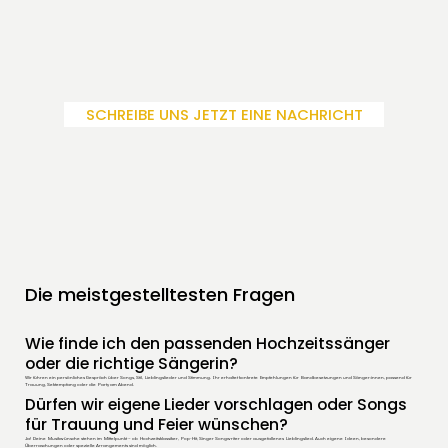
SCHREIBE UNS JETZT EINE NACHRICHT
Die meistgestelltesten Fragen
Wie finde ich den passenden Hochzeitssänger
oder die richtige Sängerin?
Wir führen ein persönliches Gespräch über Songs, Stil, Lieblingslieder und Stimmung. Ihr erhaltet konkrete Empfehlungen für Bandbesetzungen und Sänger:innen, passend für
Trauung, Sektempfang oder die Party am Abend.
Dürfen wir eigene Lieder vorschlagen oder Songs
für Trauung und Feier wünschen?
Ja! Deine Musikwünsche stehen im Mittelpunkt – ob Hochzeitsklassiker, Pop-Hit, Singer Songwriter oder ausgefallenes Lieblingslied. Auch eigene Ideen, besondere
Überraschungen oder spezielle Arrangements sind möglich.