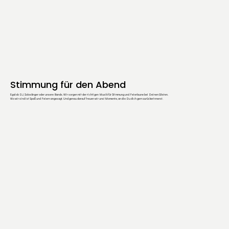
Stimmung für den Abend
Egal ob DJ, Solosänger oder unsere Bands. Wir sorgen mit der richtigen Musik für Stimmung und Feierlaune bei Deinen Gösten.
Wo wir sind ist Spaß und Feiern angesagt. Und genau darauf freuen wir uns! Momente, an die Du dich gern zurückerinnerst.