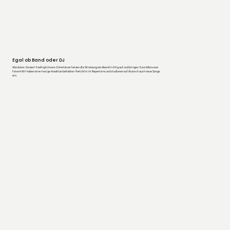
Egal ob Band oder DJ
Absolutes Konzert-Feeling! Unsere Entertainer heizen die Stimmung am Abend richtig auf und bringen Eure Gäste zum
Feiern! Wir haben eine riesige Anzahl an beliebten Partyhits im Repertoire und studieren auf Wunsch auch neue Songs
ein.