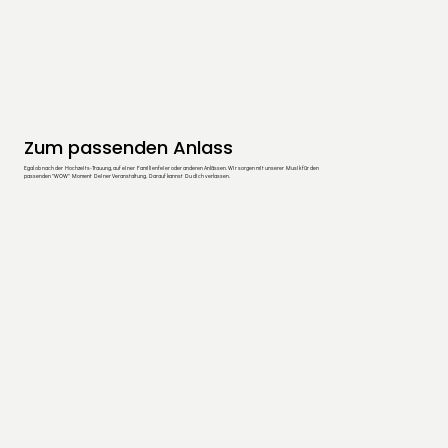
Zum passenden Anlass
Egal ob nach der Hochzeits-Trauung, auf einer Familienfeier oder anderen Anlässen. Wir sorgen mit unserer Musik für den
passenden "WOW" Moment Deiner Veranstaltung. Darauf kannst Du dich verlassen.