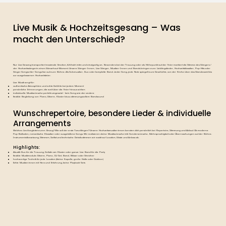
Live Musik & Hochzeitsgesang – Was
macht den Unterschied?
Nur Live Gesang transportiert maximale Emotion, fühlt sich intim und einzigartig an. Besonders bei der Trauung oder als Höhepunkt auf der Feier markiert die Stimme des Sängers /
der Hochzeitssängerin einen Gänsehaut-Moment. Unsere Sänger-Innen, Live Sänger, Musiker-Innen und Bands bringen eure Lieblingslieder, Hochzeitsklassiker, Pop-Hits oder
Singer Songwriter-Songs live auf eure Bühne. Als Solomusiker, Duo oder komplette Band. Jeder Song, jede Note spiegelt eure Geschichte, von der Kirche über das Standesamt bis
zur ausgelassenen Hochzeitsfeier.
Live Musik sorgt für:
authentische Atmosphäre und echte Gefühle bei jedem Moment
persönliche Erinnerungen, die weit über die Feier hinaus wirken
individuelle Musikwünsche perfekt umgesetzt – kein Song wie der andere
flexible Begleitung: von Piano, Gitarre, Klavier bis zu stimmungsvollem Bandsound
Wunschrepertoire, besondere Lieder & individuelle
Arrangements
Welches Lied begleitet euren Einzug? Wie soll der erste Tanz klingen? Unsere Hochzeitsmusiker:innen beraten dich persönlich bei Repertoire, Stimmung und Ablauf. Ob moderne
Pop-Balladen, romantische Klassiker oder ausgefallene Songs. Wir realisieren deine Musikwünsche inkl. Sonderwünsche, Mehrsprachigkeit oder Überraschungen auf der Bühne.
Instrumentalbesetzung, Stimmen, Setlist und technische Details stimmen wir exakt auf Location, Gäste und Anlass ab.
Highlights:
Akustik-Duo für die Trauung, Solistin am Klavier oder ganze Live Band für die Party
flexible Musikmodule: Gitarre, Piano, DJ-Set, Band, Bläser oder Streicher
hochwertige Technik für jede Location (kleine Kapelle, große Halle oder Outdoor)
Echte Musiker:innen mit Herz und Erfahrung, keine Playback-Sets