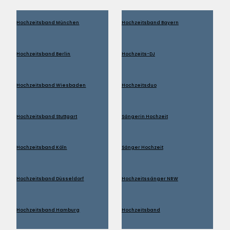
Hochzeitsband München
Hochzeitsband Bayern
Hochzeitsband Berlin
Hochzeits-DJ
Hochzeitsband Wiesbaden
Hochzeitsduo
Hochzeitsband Stuttgart
Sängerin Hochzeit
Hochzeitsband Köln
Sänger Hochzeit
Hochzeitsband Düsseldorf
Hochzeitssänger NRW
Hochzeitsband Hamburg
Hochzeitsband