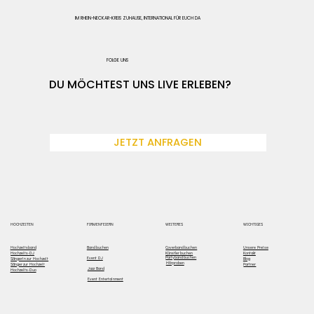
IM RHEIN-NECKAR-KREIS ZUHAUSE, INTERNATIONAL FÜR EUCH DA
FOLGE UNS
DU MÖCHTEST UNS LIVE ERLEBEN?
JETZT ANFRAGEN
WEITERES
HOCHZEITEN
FIRMENFEIERN
WICHTIGES
Hochzeitsband
Coverband buchen
Unsere Preise
Band buchen
Hochzeits-DJ
Künstler buchen
Kontakt
Partyband buchen
Event DJ
Sängerin zur Hochzeit
Blog
Hörproben
Sänger zur Hochzeit
Partner
Jazz Band
Hochzeits-Duo
Event Entertainment