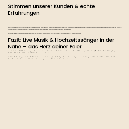
Stimmen unserer Kunden & echte
Erfahrungen
Nichts überzeugt mehr als echtes Kundenfeedback: Brautpaare berichten immer wieder, wie unser Hochzeitsgesang ihre Trauung unvergesslich gemacht hat und Gäste zu Tränen
gerührt waren. Firmen schätzen die zuverlässige Umsetzung bei Gala, Sommerfest oder Teamevent.
Jeder Auftritt ist individuell, keine Feier wie die andere. Das spürst du von der ersten Beratung bis zur letzten Zugabe.
Fazit: Live Musik & Hochzeitssänger in der
Nähe – das Herz deiner Feier
Live Musik ist nicht bloß Untermalung, sondern der emotionale Kern deiner Hochzeitsfeier oder deines Events. Ob Trauung mit Gänsehaut, Akustik-Band beim Sektempfang oder
Partyband für die Tanzfläche: Listen2 bietet alles aus einer Hand.
Individuelle Beratung, professionelle Musiker:innen sowie flexible regionale Verfügbarkeit machen es möglich, dass deine Songs und deine Geschichte im Mittelpunkt stehen.
Deine Hochzeit verdient echtes Entertainment – lass uns gemeinsam Musik erschaffen, die bleibt.