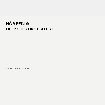
HÖR REIN &
ÜBERZEUG DICH SELBST
OHREN AUF UND LISTEN TO: LISTEN2