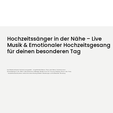
Hochzeitssänger in der Nähe – Live
Musik & Emotionaler Hochzeitsgesang
für deinen besonderen Tag
Live-Musik macht jede Hochzeit unvergesslich – ob gefühlvolle Stimme, Piano oder Gitarre. Suchst du einen
Hochzeitssänger in der Nähe? Listen2 bietet dir erstklassige Musiker:innen für Trauung, Empfang, Dinner oder Party
– deutschlandweit buchbar, mit berührendem Gesang, flexiblen Besetzungen und individueller Beratung.