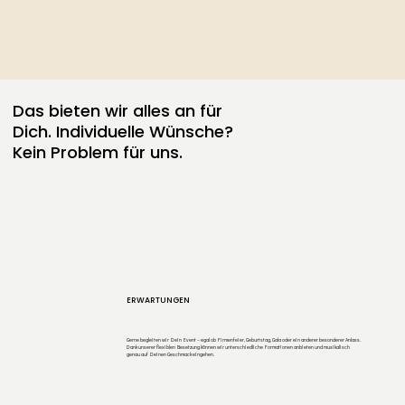
Das bieten wir alles an für
Dich. Individuelle Wünsche?
Kein Problem für uns.
ERWARTUNGEN
Gerne begleiten wir Dein Event – egal ob Firmenfeier, Geburtstag, Gala oder ein anderer besonderer Anlass.
Dank unserer flexiblen Besetzung können wir unterschiedliche Formationen anbieten und musikalisch
genau auf Deinen Geschmack eingehen.