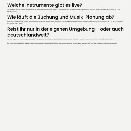
Welche Instrumente gibt es live?
Von Gesang, Gitarre, Klavier, Piano bis hin zu Band, DJ, Streicher oder Bläser – Bandbreite und Besetzung passen wir deinem Event an. Du wählst aus unserem Pool an Profi-
Musiker:innen.
Wie läuft die Buchung und Musik-Planung ab?
Nach deiner Anfrage gibt es eine unverbindliche, kostenlose Erstberatung. Wir stimmen Songauswahl, Ablauf, Technik, Budget und Ablaufplanung individuell ab – für deine Hochzeit,
Firmenfeier oder Taufe.
Reist ihr nur in der eigenen Umgebung – oder auch
deutschlandweit?
Wir sind regional wie überregional buchbar. Düsseldorfer Hochzeit, Party in Oldenburg oder Event in München – unser Team reist samt Technik und Band überall hin.
Bereit für das musikalische Highlight deiner Hochzeit oder deines Events? Buche jetzt deine kostenlose Beratung bei Listen2 und erlebe Live Musik, die in Erinnerung bleibt!