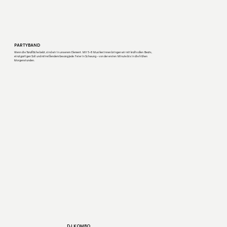
PARTYBAND
Wenn die Tanzfläche bebt, sind wir in unserem Element. Mit 5–8 Musiker:innen bringen wir mit kraftvollen Beats,
einzigartigen Soli und mitreißendem Gesang jede Feier in Schwung – von der ersten Minute bis in die frühen
Morgenstunden.
DJ KOMBO