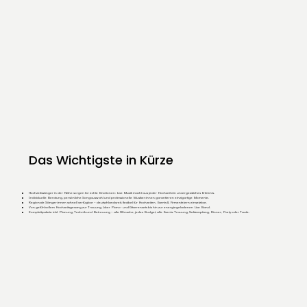
Das Wichtigste in Kürze
Hochzeitssänger in der Nähe sorgen für echte Emotionen: Live Musik macht aus jeder Hochzeit ein unvergessliches Erlebnis.
Individuelle Beratung, persönliche Songauswahl und professionelle Musiker:innen garantieren einzigartige Momente.
Regionale Sänger:innen schnell verfügbar – deutschlandweit, flexibel für Hochzeiten, Events & Firmenfeiern einsetzbar.
Von gefühlvollem Hochzeitsgesang zur Trauung, über Piano- und Gitarrensets bis hin zur energiegeladenen Live Band.
Komplettpakete inkl. Planung, Technik und Betreuung – alle Wünsche, jedes Budget, alle Events: Trauung, Sektempfang, Dinner, Party oder Taufe.